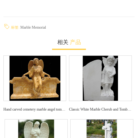
标签:
Marble Memorial
相关
产品
Hand carved cemetery marble angel tombstone decoration
Classic White Marble Cherub and Tombstone