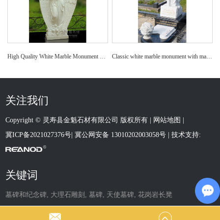
High Quality White Marble Monument with Angel Statue Carved Headstone
Classic white marble monument with marble decoration carved tombstone
关注我们
Copyright © 灵寿县金魁石材有限公司 版权所有 |
网站地图
|
冀ICP备2021027376号
|
冀公网安备 13010202003058号
| 技术支持:
关键词
墓碑和纪念碑
,
大理石雕刻
,
墓碑
,
天使墓碑
,
花岗岩长凳
Ch