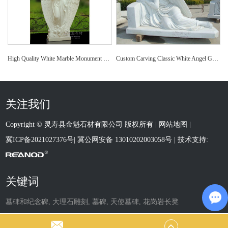
High Quality White Marble Monument with Angel Statue Carved Headstone
Custom Carving Classic White Angel Gravestone decoration
关注我们
Copyright © 灵寿县金魁石材有限公司 版权所有 |
网站地图
|
冀ICP备2021027376号
|
冀公网安备 13010202003058号
| 技术支持:
关键词
墓碑和纪念碑
,
大理石雕刻
,
墓碑
,
天使墓碑
,
花岗岩长凳
Ch