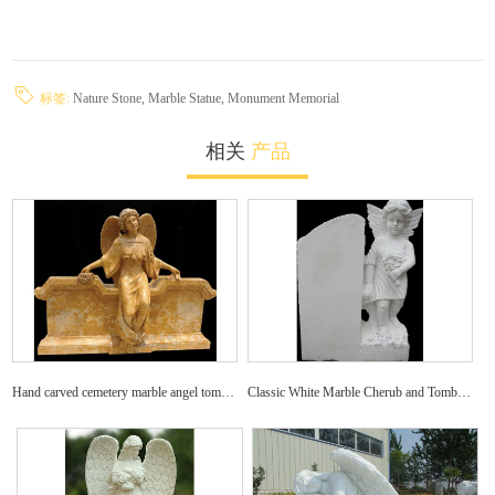
标签:
Nature Stone,
Marble Statue,
Monument Memorial
相关
产品
Hand carved cemetery marble angel tombstone decoration
Classic White Marble Cherub and Tombstone