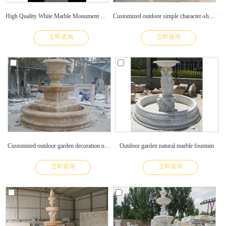
High Quality White Marble Monument with Angel Statue Carved Headstone
Customized outdoor simple character-shaped fountain
立即咨询
立即咨询
Customized outdoor garden decoration natural marble modeling fountain marble sculpture
Outdoor garden natural marble fountain
立即咨询
立即咨询