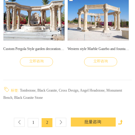
Custom Pergola Style garden decoration Marble Gazebo and fountain
Western style Marble Gazebo and fountain garden decoration
立即咨询
立即咨询
标签:
Tombstone,
Black Granite,
Cross Design,
Angel Headstone,
Monument
Bench,
Black Granite Stone
1
2