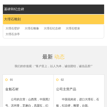
墓碑和纪念碑
大理石雕刻
大理石壁炉
大理石雕像
大理石纪念碑
大理石喷泉
大理石凉亭
最新
动态
我们的价值观：“客户至上，以人为本，诚信团结，诚信品质!”
01
02
金魁石材
公司主营产品
公司的主营：山西黑，中国黑2
中国花岗岩，进口大理石，石
号、滨州青，芝麻白，高粱红，幻
板，纪念碑，雕塑，台面;