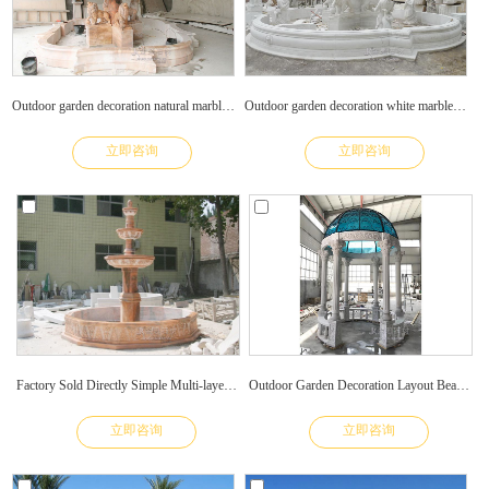
Outdoor garden decoration natural marble animal and character fountain marble sculpture
Outdoor garden decoration white marble animals and figures fountain marble sculptures for sale
立即咨询
立即咨询
Factory Sold Directly Simple Multi-layer Marble Fountain
Outdoor Garden Decoration Layout Beautiful Marble Pavilion
立即咨询
立即咨询