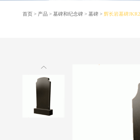
首页
>
产品
>
墓碑和纪念碑
>
墓碑
>
辉长岩墓碑JKR226