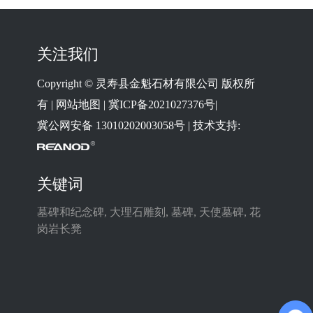
关注我们
Copyright © 灵寿县金魁石材有限公司 版权所
有 |
网站地图
|
冀ICP备2021027376号
|
冀公网安备 13010202003058号
| 技术支持:
关键词
墓碑和纪念碑
,
大理石雕刻
,
墓碑
,
天使墓碑
,
花
岗岩长凳